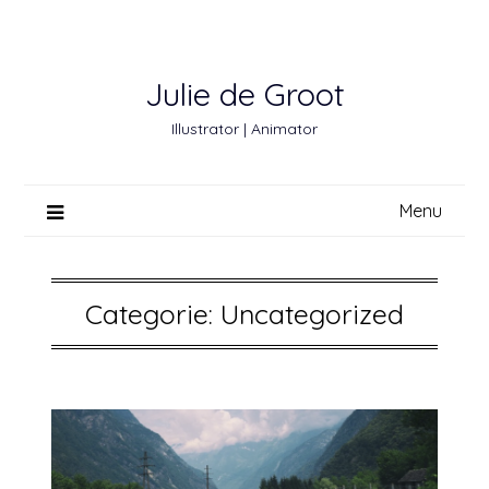
Ga
naar
de
Julie de Groot
inhoud
Illustrator | Animator
Menu
Categorie:
Uncategorized